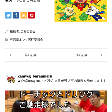
場所
ふるさと川公園
投稿者:
広報委員会
可児夏まつり実行委員会
kaniyeg_baranmaru
▲公式Instagram・ バラんまるが可児市の情報を発信します！