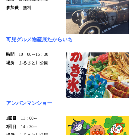
参加費
無料
可児グルメ物産展たからいち
時間
10：00～16：30
場所
ふるさと川公園
アンパンマンショー
1回目
11：00～
2回目
14：30～