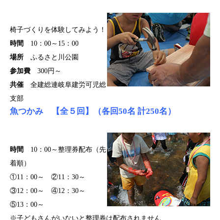
椅子づくりを体験してみよう！
時間
10：00～15：00
場所
ふるさと川公園
参加費
300円～
共催
全建総連岐阜建労可児総
支部
魚つかみ 【全５回】（各回50名 計250名）
時間
10：00～整理券配布（先
着順）
①11：00～ ②11：30～
③12：00～ ④12：30～
⑤13：00～
※子どもさんがいないと整理券は配布されません