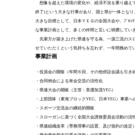
想像を超えた環境の変化や、経済不況を乗り越えて
終了)という大きな行事があり、国と県が一体とな
大きな目標として、日本ＹＥＧの全国大会や、ﾌﾞﾛ
な事業計画として、多くの仲間と互いに研鑽してい
先輩方が築き上げた県連を守る為、一源三流のスロ
せていただくという気持ちを忘れず、一年間務めて
事業計画
・役員会の開催（年間６回、その他併設会議も引き
・合同例会による単会交流の活性化
・県連大会の開催（主管：美濃加茂YEG）
・上部団体（東海ブロックYEG、日本YEG）事業
・スポーツ交流会の継続的開催
・スローガンに基づく全国大会誘致委員会活動の活
・県連組織改革（専務理事の設置、及び規約の改定