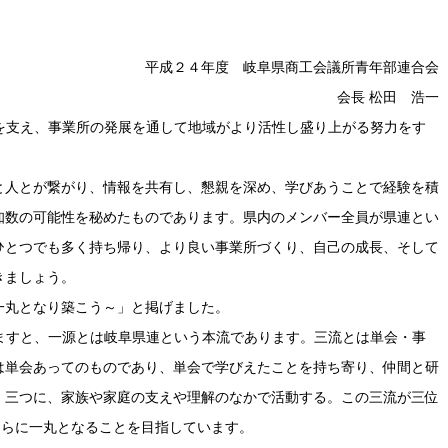
平成２４年度 岐阜県商工会議所青年部連合会
会長 松田 浩一
を支え、事業所の発展を通して地域がより活性し盛り上がる努力をす
人とが繋がり、情報を共有し、懇親を深め、学びあうことで経験を積
知数の可能性を秘めたものであります。県内のメンバー全員が県連とい
ひとつでも多く持ち帰り、より良い事業所づくり、自己の成長、そして
きましょう。
丸となり築こう～」と掲げました。
ますと、一源とは岐阜県連という本流であります。三流とは単会・事
は単会あってのものであり、単会で学びえたことを持ち寄り、仲間と研
。三つに、家族や家庭の支えや理解のなかで活動する。この三流が三位
さらに一丸となることを目指しています。