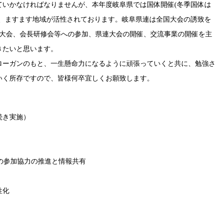
いかなければなりませんが、本年度岐阜県では国体開催(冬季国体は
り、ますます地域が活性されております。岐阜県連は全国大会の誘致を
ｯｸ大会、会長研修会等への参加、県連大会の開催、交流事業の開催を主
きたいと思います。
ーガンのもと、一生懸命力になるように頑張っていくと共に、勉強さ
いく所存ですので、皆様何卒宜しくお願致します。
続き実施）
への参加協力の推進と情報共有
性化
）