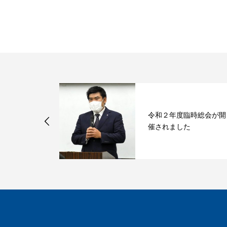
飲み会を開催
令和２年度臨時総会が開
催されました