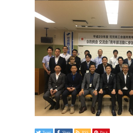
Tweet
Share
RSS
Pin it