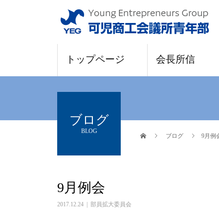
トップページ
会長所信
ブログ
BLOG
ブログ
9月例
9月例会
2017.12.24
部員拡大委員会