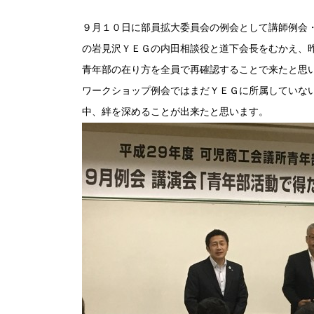
９月１０日に部員拡大委員会の例会として講師例会
の岩見沢ＹＥＧの内田相談役と道下会長をむかえ、
青年部の在り方を全員で再確認することで来たと思
ワークショップ例会ではまだＹＥＧに所属していな
中、絆を深めることが出来たと思います。