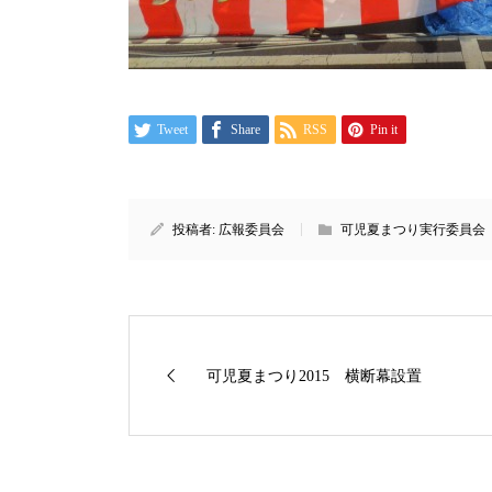
Tweet
Share
RSS
Pin it
投稿者:
広報委員会
可児夏まつり実行委員会
可児夏まつり2015 横断幕設置