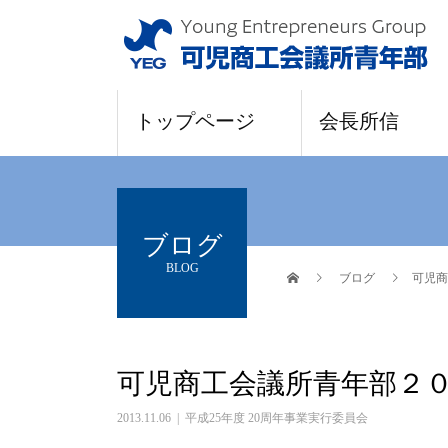
トップページ
会長所信
ブログ
BLOG
ブログ
可児商
可児商工会議所青年部２
2013.11.06
平成25年度 20周年事業実行委員会