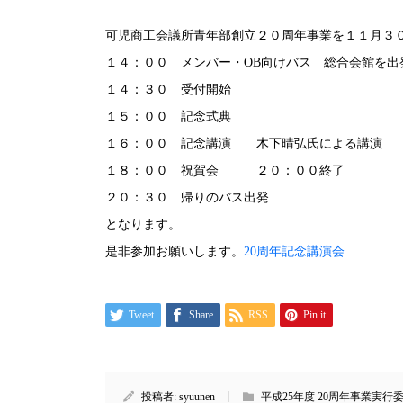
可児商工会議所青年部創立２０周年事業を１１月３０
１４：００ メンバー・OB向けバス 総合会館を出
１４：３０ 受付開始
１５：００ 記念式典
１６：００ 記念講演 木下晴弘氏による講演
１８：００ 祝賀会 ２０：００終了
２０：３０ 帰りのバス出発
となります。
是非参加お願いします。
20周年記念講演会
Tweet
Share
RSS
Pin it
投稿者:
syuunen
平成25年度 20周年事業実行