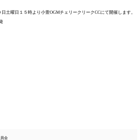
日土曜日１５時より小萱OGMチェリークリークCCにて開催します。
発
委員会